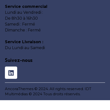
Service commercial
Lundi au Vendredi :
De 8h30 à 16h30
Samedi : Fermé
Dimanche : Fermé
Service Livraison :
Du Lundi au Samedi
Suivez-nous
AncoraThemes
© 2024. All rights reserved.
IDT
Multimédias
© 2024 Tous droits réservés.